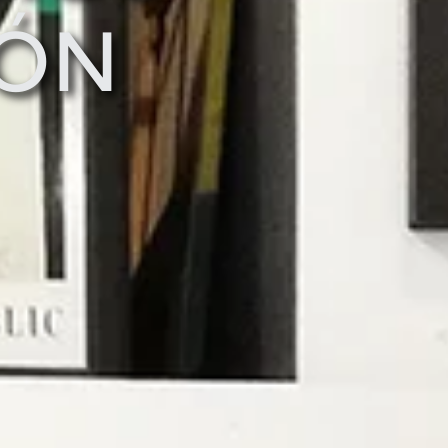
IÓN
S