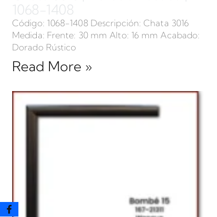
1068-1408
Código: 1068-1408 Descripción: Chata 3016
Medida: Frente: 30 mm Alto: 16 mm Acabado:
Dorado Rústico
Read More »