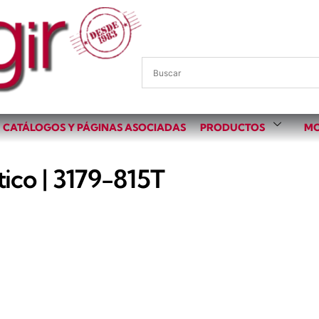
CATÁLOGOS Y PÁGINAS ASOCIADAS
PRODUCTOS
MO
ico | 3179-815T