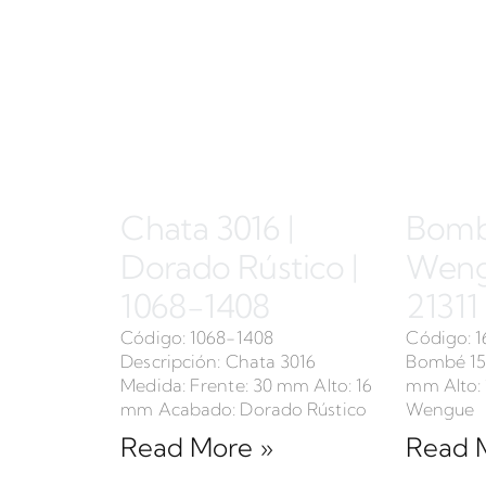
Chata 3016 |
Bombé
Dorado Rústico |
Wengu
1068-1408
21311
Código: 1068-1408
Código: 1
Descripción: Chata 3016
Bombé 15 
Medida: Frente: 30 mm Alto: 16
mm Alto:
mm Acabado: Dorado Rústico
Wengue
Read More »
Read 