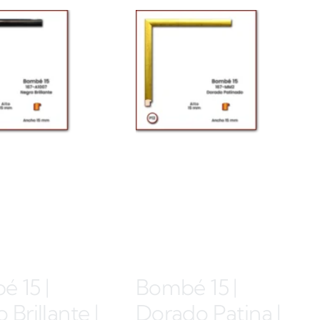
 15 |
Bombé 15 |
 Brillante |
Dorado Patina |