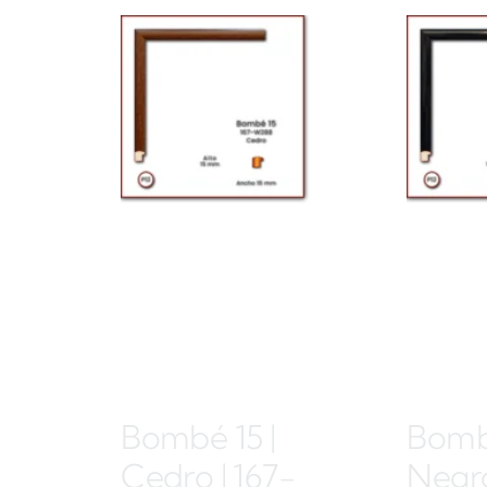
Bombé 15 |
Bombé
Cedro | 167-
Negro