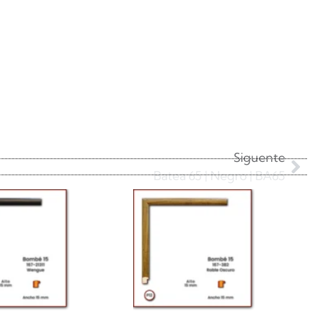
Siguente
Batea 65 | Negro | BA65