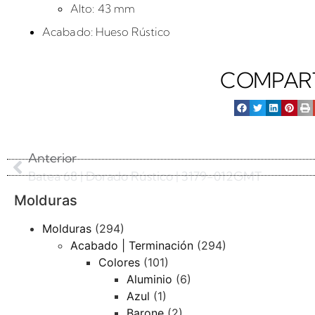
Alto: 43 mm
Acabado: Hueso Rústico
COMPAR
Anterior
Batea 68 | Dorado Rústico | 3179-012GMT
Molduras
Molduras
(294)
Acabado | Terminación
(294)
Colores
(101)
Aluminio
(6)
Azul
(1)
Barone
(2)