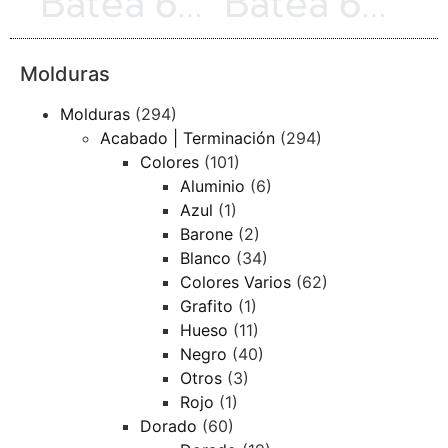
Batea 60 | Plateado | 793-C-1359H
Batea 68 | Dorado Rústico | 3179-012GMT
Molduras
Molduras
(294)
Acabado | Terminación
(294)
Colores
(101)
Aluminio
(6)
Azul
(1)
Barone
(2)
Blanco
(34)
Colores Varios
(62)
Grafito
(1)
Hueso
(11)
Negro
(40)
Otros
(3)
Rojo
(1)
Dorado
(60)