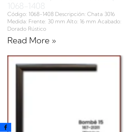
1068-1408
Código: 1068-1408 Descripción: Chata 3016
Medida: Frente: 30 mm Alto: 16 mm Acabado:
Dorado Rústico
Read More »