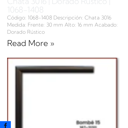
Chata 3016 | Dorado Rústico |
1068-1408
Código: 1068-1408 Descripción: Chata 3016
Medida: Frente: 30 mm Alto: 16 mm Acabado:
Dorado Rústico
Read More »