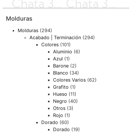
Chata 3230 | Plateado Rústico | 3269-ZA-1387
Chata 3015 | Plata Hoja patinada | CH3015
Molduras
Molduras
(294)
Acabado | Terminación
(294)
Colores
(101)
Aluminio
(6)
Azul
(1)
Barone
(2)
Blanco
(34)
Colores Varios
(62)
Grafito
(1)
Hueso
(11)
Negro
(40)
Otros
(3)
Rojo
(1)
Dorado
(60)
Dorado
(19)