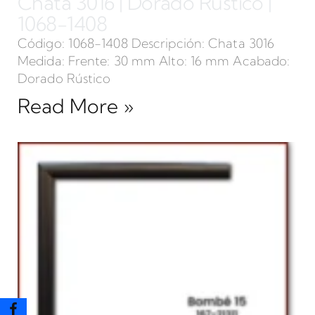
Chata 3016 | Dorado Rústico |
1068-1408
Código: 1068-1408 Descripción: Chata 3016
Medida: Frente: 30 mm Alto: 16 mm Acabado:
Dorado Rústico
Read More »