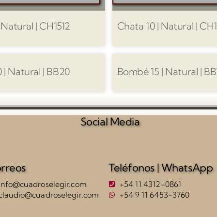
 Natural | CH1512
Chata 10 | Natural | CH
| Natural | BB20
Bombé 15 | Natural | BB
Social Media
rreos
Teléfonos | WhatsApp
info@cuadroselegir.com
+54 11 4312-0861
claudio@cuadroselegir.com
+54 9 11 6453-3760