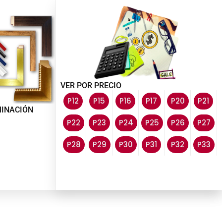
VER POR PRECIO
P12
P15
P16
P17
P20
P21
MINACIÓN
P22
P23
P24
P25
P26
P27
P28
P29
P30
P31
P32
P33