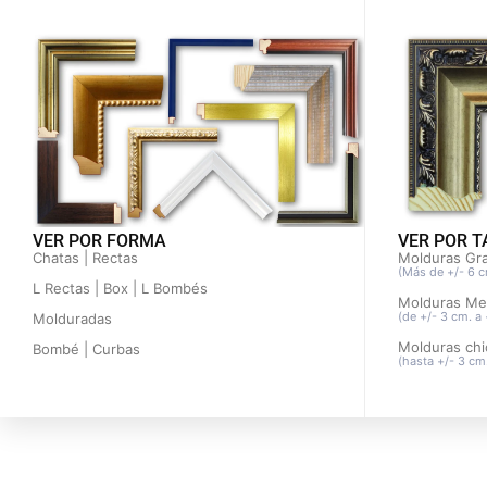
VER POR 
VER POR FORMA
Molduras Gr
Chatas | Rectas
(Más de +/- 6 c
L Rectas | Box | L Bombés
Molduras Me
(de +/- 3 cm. a 
Molduradas
Molduras chi
Bombé | Curbas
(hasta +/- 3 cm