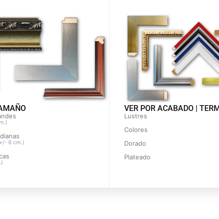
TAMAÑO
VER POR ACABADO | TER
andes
Lustres
m.)
Colores
dianas
+/- 6 cm.)
Dorado
cas
Plateado
.)