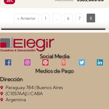
20%
« Anterior
1
…
6
7
8
Social Media
Medios de Pago
Dirección
Paraguay 784 | Buenos Aires
(C1057AAJ) | CABA
Argentina