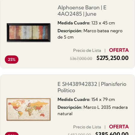
Alphoense Baron | E
4AO2485 | June
Medida Cuadro:
123 x 45 cm
Descripción:
Marco batea negro
de 5 cm
OFERTA
Precio de Lista |
$
275,250.00
$
367,000.00
25%
E SH438942832 | Planisferio
Político
Medida Cuadro:
154 x 79 cm
Descripción:
Marco L 2035 madera
natural
OFERTA
Precio de Lista |
$
385,600.00
$
482,000.00