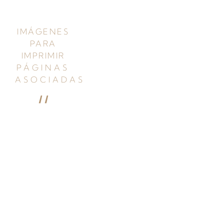
cuadro
soñado
IMÁGENES
PARA
IMPRIMIR
PÁGINAS
ASOCIADAS
“
Contacte
Presupuestos:
telefónicos
o por
correo
Respuesta