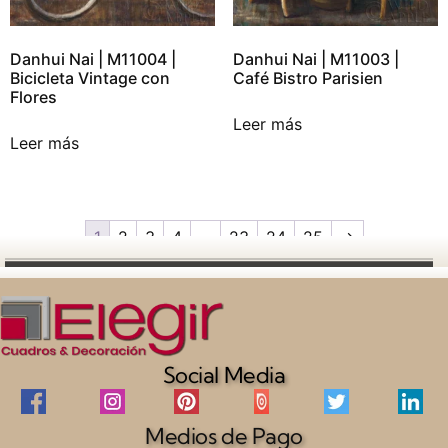
Danhui Nai | M11004 |
Danhui Nai | M11003 |
Bicicleta Vintage con
Café Bistro Parisien
Flores
Leer más
Leer más
1
2
3
4
…
23
24
25
→
Social Media
Medios de Pago