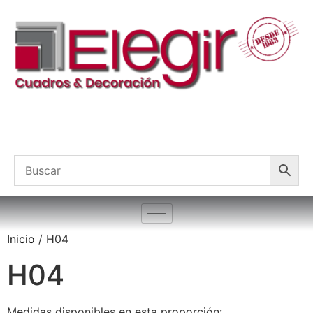
Inicio
/ H04
H04
Medidas disponibles en esta proporción: