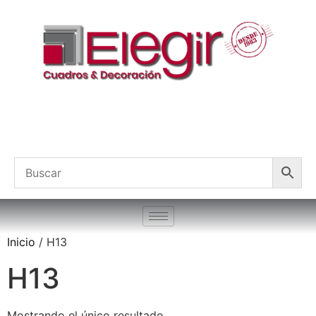
Inicio
/ H13
H13
Mostrando el único resultado