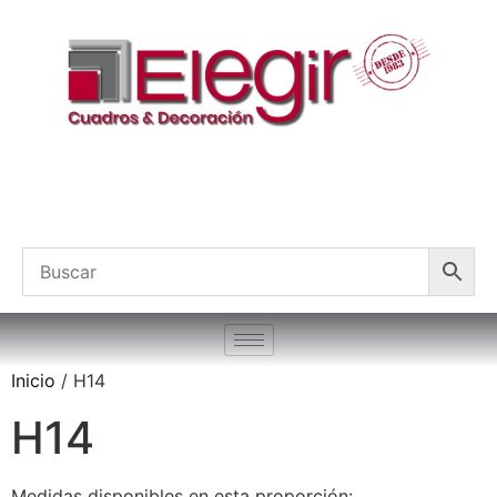
Inicio
/ H14
H14
Medidas disponibles en esta proporción: