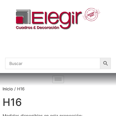
Inicio
/ H16
H16
Medidas disponibles en esta proporción: