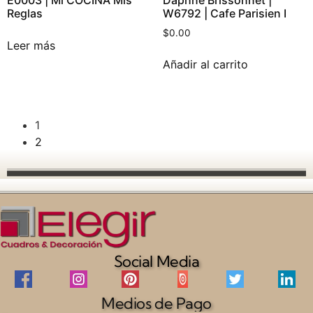
E0003 | Mi COCINA Mis
W6792 | Cafe Parisien I
Reglas
$
0.00
Leer más
Añadir al carrito
1
2
→
Social Media
Medios de Pago