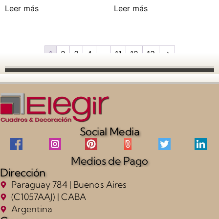
Leer más
Leer más
1
2
3
4
…
11
12
13
→
Social Media
Medios de Pago
Dirección
Paraguay 784 | Buenos Aires
(C1057AAJ) | CABA
Argentina