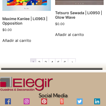
Tetsuro Sawada | Li0950 |
Glow Wave
Maxime Kanlee | Li0963 |
Opposition
$
0.00
$
0.00
Añadir al carrito
Añadir al carrito
1
2
3
4
5
6
→
Social Media