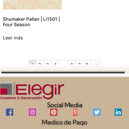
Shumaker Pallan | Li1501 |
Four Season
Leer más
1
2
3
4
…
6
7
8
→
Social Media
Medios de Pago