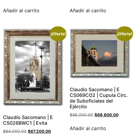
Añadir al carrito
Añadir al carrito
¡Oferta!
¡Oferta!
Claudio Sacomano | E
CS069CO2 | Cupula Circ.
de Suboficiales del
Ejército
$
86,000.00
$
68,800.00
Claudio Sacomano | E
CS026BWC1 | Evita
Añadir al carrito
$
84,000.00
$
67,200.00