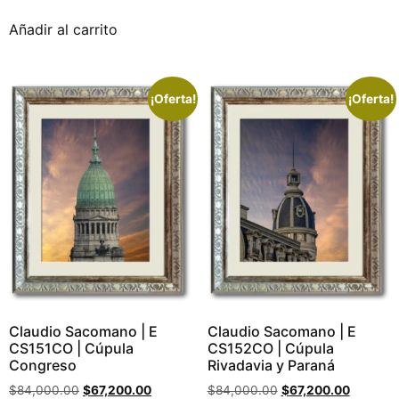
Añadir al carrito
¡Oferta!
¡Oferta!
Claudio Sacomano | E
Claudio Sacomano | E
CS151CO | Cúpula
CS152CO | Cúpula
Congreso
Rivadavia y Paraná
$
84,000.00
$
67,200.00
$
84,000.00
$
67,200.00