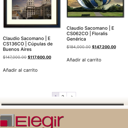
Claudio Sacomano | E
CS062CO | Floralis
Claudio Sacomano | E
Genérica
CS136CO | Cúpulas de
$
184,000.00
$
147,200.00
Buenos Aires
$
147,000.00
$
117,600.00
Añadir al carrito
Añadir al carrito
1
2
→