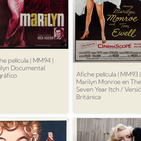
he película | MM94 |
ilyn Documental
Afiche película | MM93 |
ráfico
Marilyn Monroe en Th
Seven Year Itch / Versi
Británica