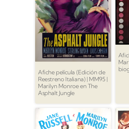
Afic
Mar
biog
Afiche película (Edición de
Reestreno Italiana) | MM95 |
Marilyn Monroe en The
Asphalt Jungle