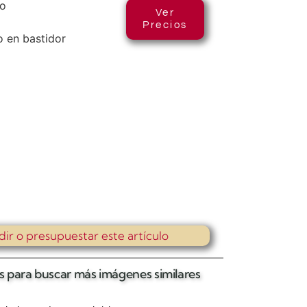
co
Ver
Precios
 en bastidor
dir o presupuestar este artículo
tas para buscar más imágenes similares