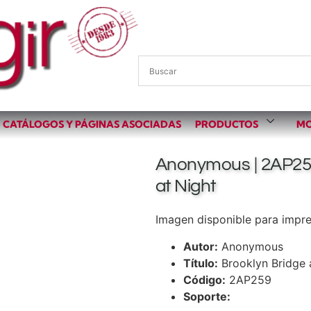
CATÁLOGOS Y PÁGINAS ASOCIADAS
PRODUCTOS
MO
Anonymous | 2AP259
at Night
Imagen disponible para impres
Autor:
Anonymous
Título:
Brooklyn Bridge 
Código:
2AP259
Soporte: