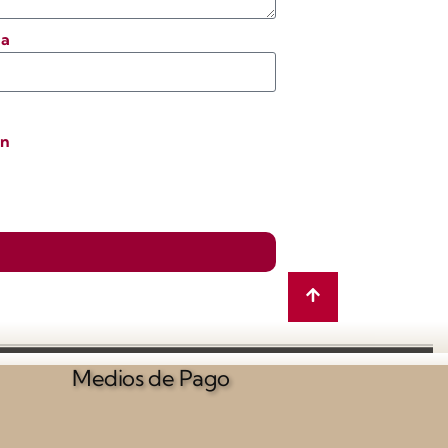
na
ón
Medios de Pago