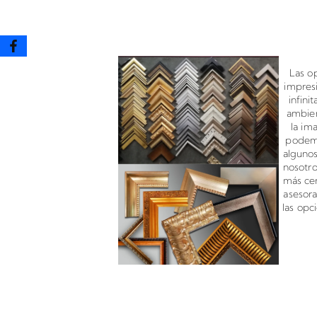
Enmarcado para impresione
Las o
impres
infini
ambien
la im
podemo
algunos
nosotr
más cer
asesor
las opc