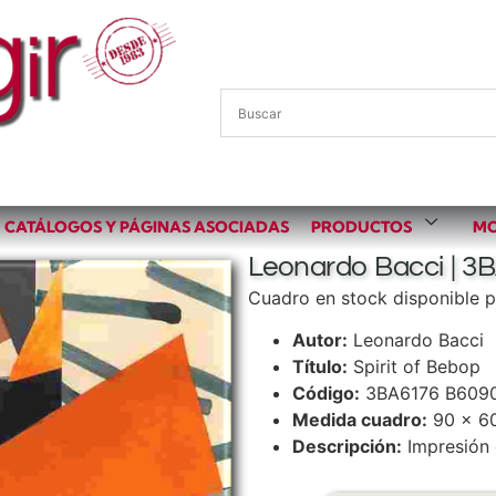
CATÁLOGOS Y PÁGINAS ASOCIADAS
PRODUCTOS
MO
Leonardo Bacci | 3B
Cuadro en stock disponible p
Autor:
Leonardo Bacci
Título:
Spirit of Bebop
Código:
3BA6176 B609
Medida cuadro:
90 x 6
Descripción:
Impresión 