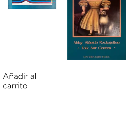
Anónimo |
Li0026 | Lápices
I
$
0.00
Abby Aldridh
Añadir al
Rockefeller |
carrito
Li0628 | Lidya
and Tabita
$
0.00