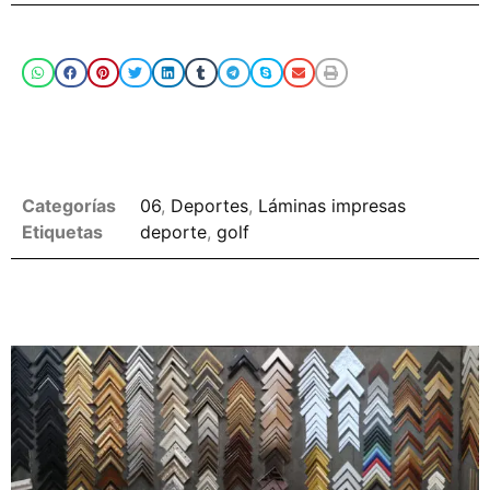
Compartir
Puede hacer click en las categories o en los
tags para buscar más imágenes
Categorías
06
,
Deportes
,
Láminas impresas
Etiquetas
deporte
,
golf
Opciones de enmarcado