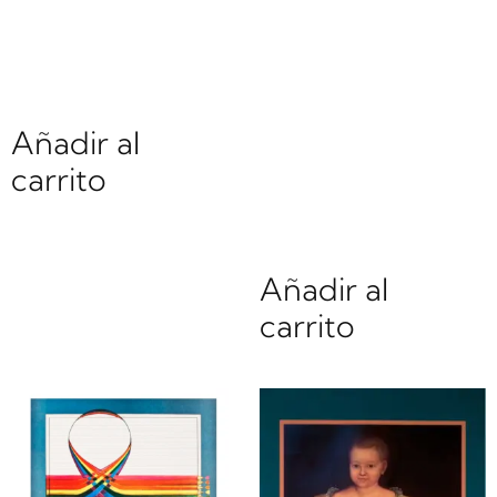
hafen
Gustav Klimt |
$
0.00
LI33497 |
Wasserschlange
Añadir al
II
carrito
$
0.00
Añadir al
carrito