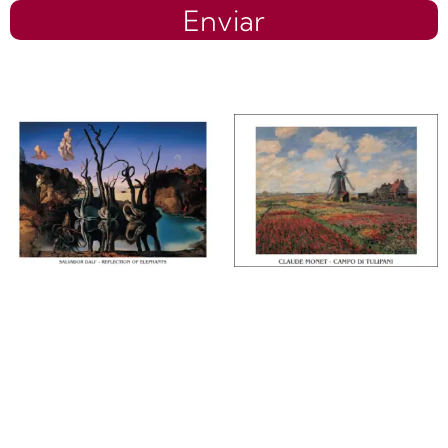
Enviar
Productos relacionados
Salvador Dali |
Claude Monet |
Li32441 |
Li31658 | Campo
Reflection of
di tulipani
elephants
$
0.00
$
0.00