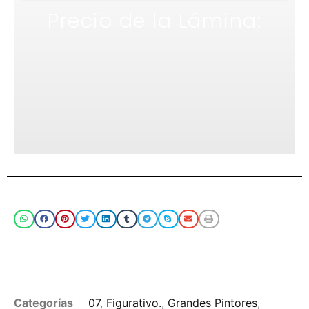
Precio de la Lámina:
Compartir
Puede hacer click en las categories o en los
tags para buscar más imágenes
Categorías
07
,
Figurativo.
,
Grandes Pintores
,