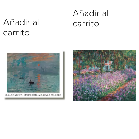
Añadir al
Añadir al
carrito
carrito
Claude Monet |
Claude Monet |
Li30993 | Il
Li31243 |
giardino
Impressionismo