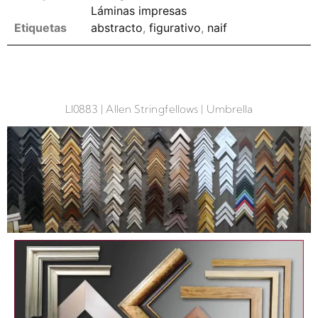
Láminas impresas
Etiquetas
abstracto
,
figurativo
,
naif
Opciones de enmarcado
LI0883 | Allen Stringfellows | Umbrella