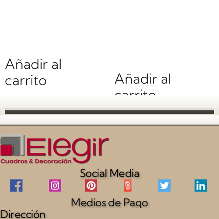
dell’artista a
levar del sole
Giverny
$
0.00
$
0.00
Añadir al
Añadir al
carrito
carrito
Social Media
Medios de Pago
Dirección