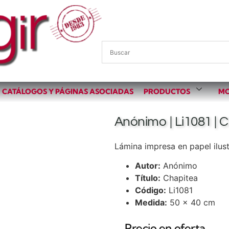
CATÁLOGOS Y PÁGINAS ASOCIADAS
PRODUCTOS
MO
Anónimo | Li1081 | 
Lámina impresa en papel ilust
Autor:
Anónimo
Título:
Chapitea
Código:
Li1081
Medida:
50 x 40 cm
Precio en oferta