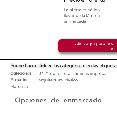
La oferta es válida
llevando la lámina
enmarcada
Click aquí para pedi
art
Puede hacer click en las categorías o en las etique
04
Arquitectura
Láminas impresas
Categorías
,
,
arquitectura
clásico
Etiquetas
,
Li
Marca:
Opciones de enmarcado
Enmarcado para impresiones en canvas o papel