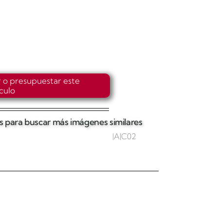
r o presupuestar este
ículo
tas para buscar más imágenes similares
|A|C02