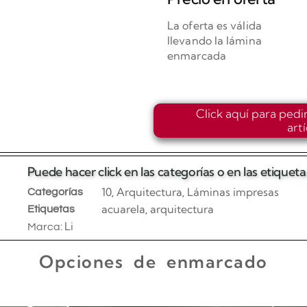
La oferta es válida
llevando la lámina
enmarcada
Click aquí para pedi
art
Puede hacer click en las categorías o en las etique
10
Arquitectura
Láminas impresas
Categorías
,
,
acuarela
arquitectura
Etiquetas
,
Li
Marca:
Opciones de enmarcado
Enmarcado para impresiones en canvas o papel