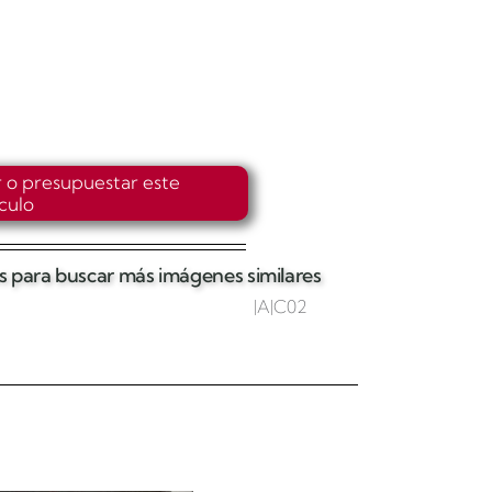
r o presupuestar este
ículo
tas para buscar más imágenes similares
|A|C02