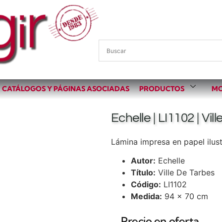
CATÁLOGOS Y PÁGINAS ASOCIADAS
PRODUCTOS
MO
Echelle | LI1102 | Vil
Lámina impresa en papel ilust
Autor:
Echelle
Título:
Ville De Tarbes
Código:
LI1102
Medida:
94 x 70 cm
Precio en oferta