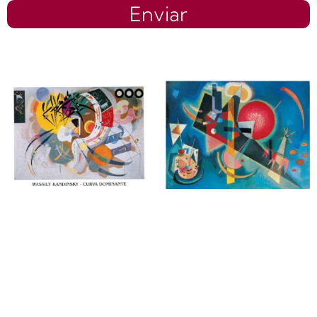
Enviar
Productos relacionados
Vassily
Vassily
Kandinsky |
Kandinsky |
Li31317 | Curva
Li31089 | Nel blu
dominante
$
0.00
$
0.00