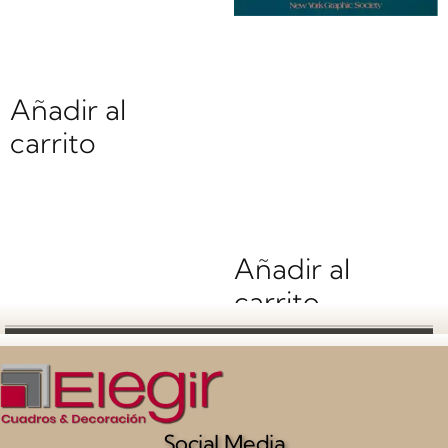
$
0.00
Abby Aldridh
Rockefeller |
Añadir al
Li0628 | Lidya
carrito
and Tabita
$
0.00
Añadir al
carrito
Social Media