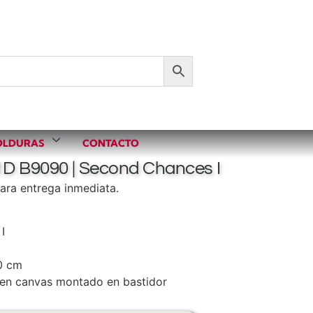
LDURAS
CONTACTO
1D B9090 | Second Chances I
ara entrega inmediata.
I
0 cm
en canvas montado en bastidor