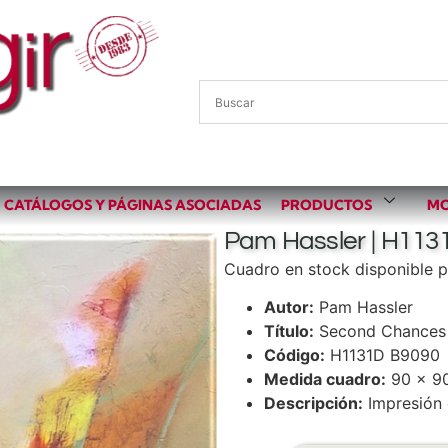
CATÁLOGOS Y PÁGINAS ASOCIADAS
PRODUCTOS
MO
Pam Hassler | H113
Cuadro en stock disponible p
Autor:
Pam Hassler
Título:
Second Chances 
Código:
H1131D B9090
Medida cuadro:
90 x 9
Descripción:
Impresión 