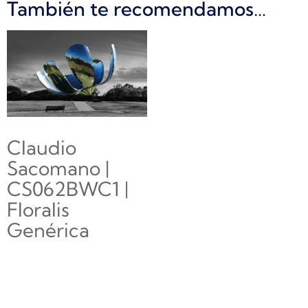
También te recomendamos…
Claudio
Sacomano |
CS062BWC1 |
Floralis
Genérica
$
0.00