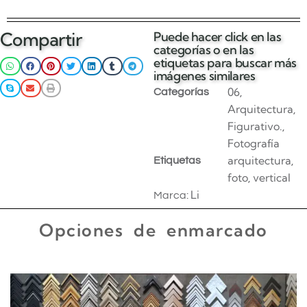
Añadir al
carrito
Compartir
Puede hacer click en las
categorías o en las
etiquetas para buscar más
imágenes similares
06
Categorías
,
Arquitectura
,
Figurativo.
,
Fotografía
arquitectura
Etiquetas
,
foto
vertical
,
Li
Marca:
Opciones de enmarcado
Enmarcado para impresiones en canvas o papel