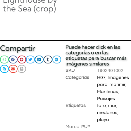
the Sea (crop)
$
0.00
Añadir al
Compartir
Puede hacer click en las
carrito
categorías o en las
etiquetas para buscar más
imágenes similares
SKU
1902401002
Categorías
H07
,
Imágenes
para imprimir
,
Marítimas
,
Paisajes
Etiquetas
faro
,
mar
,
medanos
,
playa
Marca:
PUP