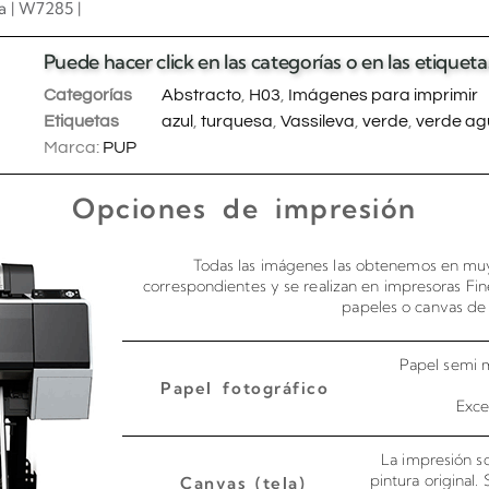
va | W7285 |
Puede hacer click en las categorías o en las etique
 carrito
Categorías
Abstracto
,
H03
,
Imágenes para imprimir
Etiquetas
azul
,
turquesa
,
Vassileva
,
verde
,
verde ag
Marca:
PUP
Opciones de impresión
Todas las imágenes las obtenemos en muy
correspondientes y se realizan en impresoras Fin
papeles o canvas de 
Papel semi m
Papel fotográfico
Exce
La impresión so
pintura original.
Canvas (tela)