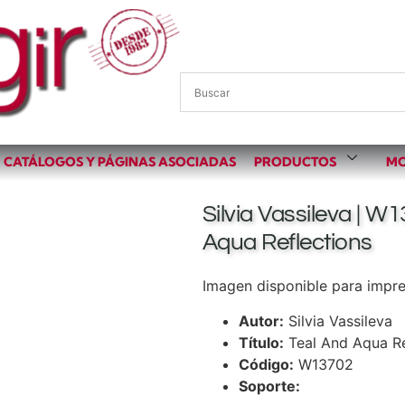
CATÁLOGOS Y PÁGINAS ASOCIADAS
PRODUCTOS
MO
Silvia Vassileva | W1
Aqua Reflections
Imagen disponible para impres
Autor:
Silvia Vassileva
Título:
Teal And Aqua Re
Código:
W13702
Soporte: