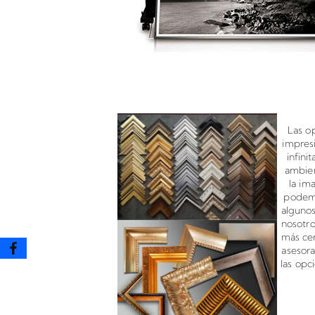
Enmarcado para impresione
Las o
impres
infini
ambien
la im
podemo
algunos
nosotr
más cer
asesor
las opc