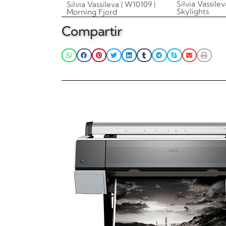
Silvia Vassile
Silvia Vassileva | W10109 |
Skylights
Morning Fjord
0.00
0.00
Compartir
Añadir al
Añadir al carrito