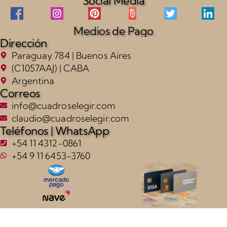
Social Media
Medios de Pago
Dirección
Paraguay 784 | Buenos Aires
(C1057AAJ) | CABA
Argentina
Correos
info@cuadroselegir.com
claudio@cuadroselegir.com
Teléfonos | WhatsApp
+54 11 4312-0861
+54 9 11 6453-3760
Laura Marshall | W17663 | Gilded