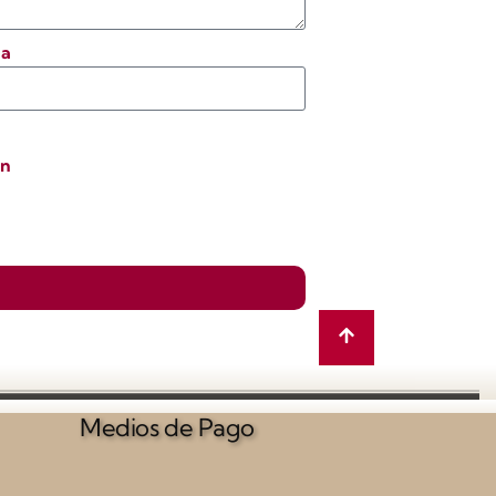
na
ón
Medios de Pago