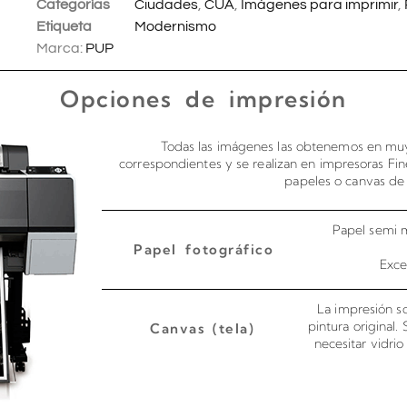
Categorías
Ciudades
,
CUA
,
Imágenes para imprimir
,
Etiqueta
Modernismo
Marca:
PUP
Opciones de impresión
Todas las imágenes las obtenemos en muy
correspondientes y se realizan en impresoras Fin
papeles o canvas de 
Papel semi m
Papel fotográfico
Exce
La impresión so
pintura original.
Canvas (tela)
necesitar vidri