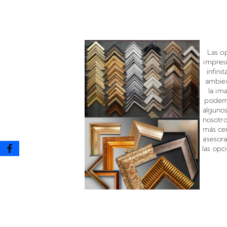
Enmarcado para impresione
Las o
impres
infini
ambien
la im
podemo
algunos
nosotr
más cer
asesor
las opc