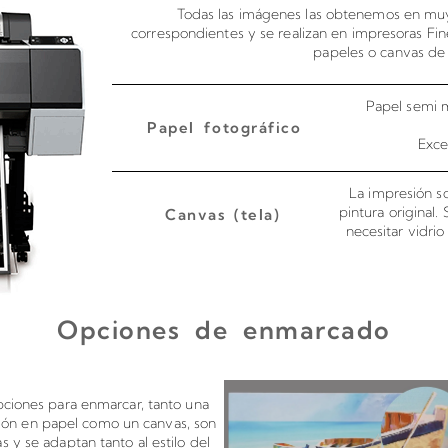
Todas las imágenes las obtenemos en muy
correspondientes y se realizan en impresoras Fin
papeles o canvas de 
Papel semi m
Papel fotográfico
Exce
La impresión so
pintura original.
Canvas (tela)
necesitar vidri
Opciones de enmarcado
s en canvas o papel
Montado de 
pciones para enmarcar, tanto una
ión en papel como un canvas, son
tas y se adaptan tanto al estilo del