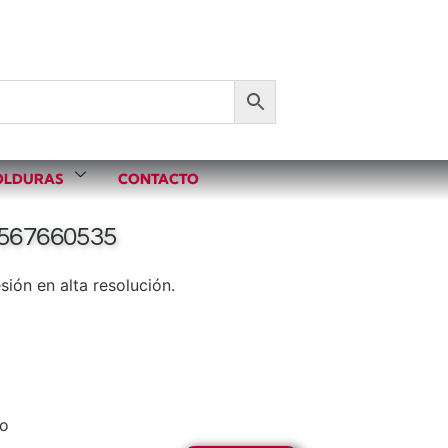
LDURAS
CONTACTO
H567660535
ión en alta resolución.
co