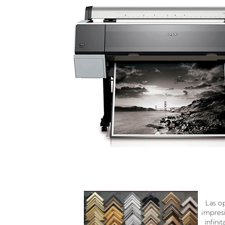
Enmarcado para impresione
Las o
impres
infini