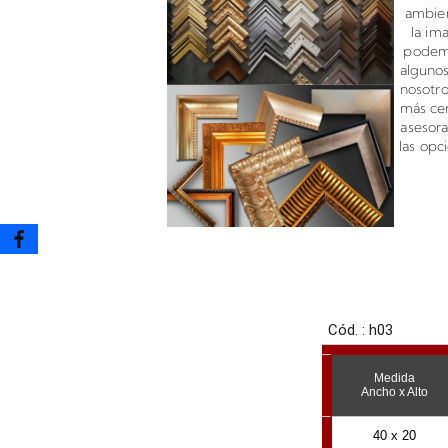
ambien
la im
podemo
algunos
nosotr
más cer
asesor
las opc