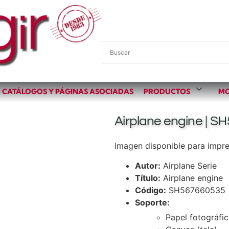
CATÁLOGOS Y PÁGINAS ASOCIADAS
PRODUCTOS
MO
Airplane engine | S
Imagen disponible para impres
Autor:
Airplane Serie
Título:
Airplane engine
Código:
SH567660535
Soporte:
Papel fotográfi