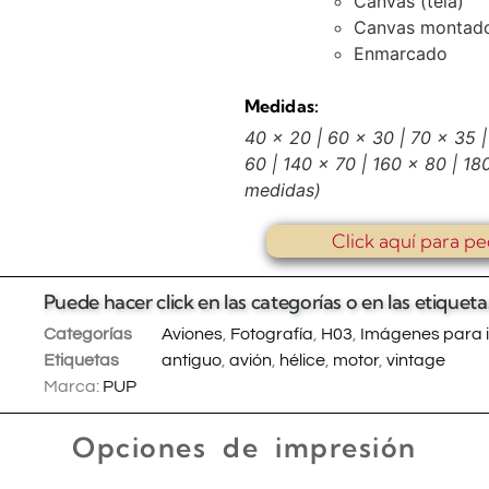
Canvas (tela)
Canvas montado
Enmarcado
Medidas:
40 x 20 | 60 x 30 | 70 x 35 |
60 | 140 x 70 | 160 x 80 | 1
medidas)
Click aquí para pe
Puede hacer click en las categorías o en las etique
Categorías
Aviones
,
Fotografía
,
H03
,
Imágenes para i
Etiquetas
antiguo
,
avión
,
hélice
,
motor
,
vintage
Marca:
PUP
Opciones de impresión