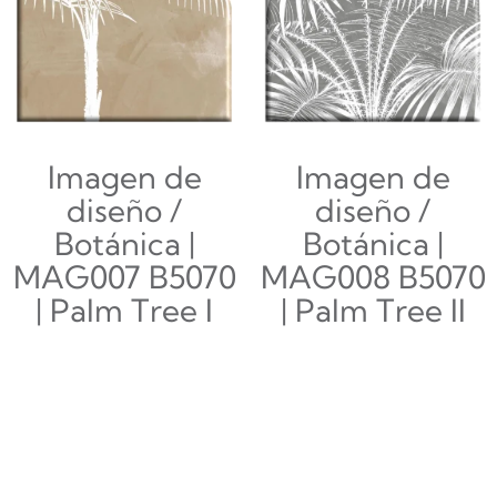
Imagen de
Imagen de
diseño /
diseño /
Botánica |
Botánica |
MAG007 B5070
MAG008 B5070
| Palm Tree I
| Palm Tree II
$
147,000.00
$
147,000.00
Añadir al
Añadir al
carrito
carrito