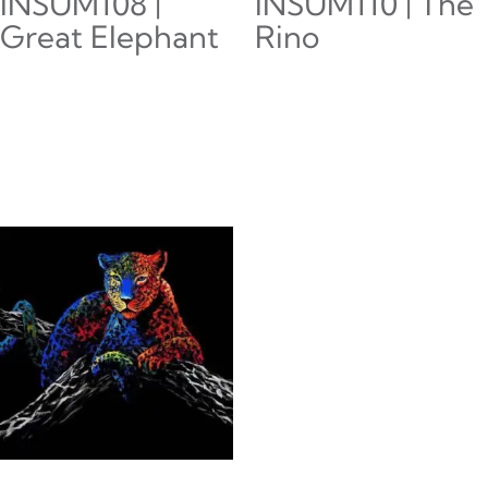
INSUM108 |
INSUM110 | The
Great Elephant
Rino
$
0.00
$
0.00
Añadir al carrito
Añadir al carrito