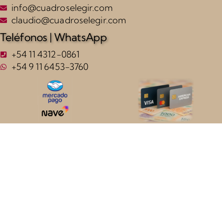
info@cuadroselegir.com
claudio@cuadroselegir.com
Teléfonos | WhatsApp
+54 11 4312-0861
+54 9 11 6453-3760