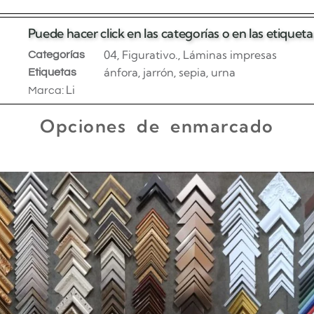
ir al carrito
Puede hacer click en las categorías o en las etique
04
Figurativo.
Láminas impresas
Categorías
,
,
ánfora
jarrón
sepia
urna
Etiquetas
,
,
,
Li
Marca:
Opciones de enmarcado
Enmarcado para impresiones en canvas o papel