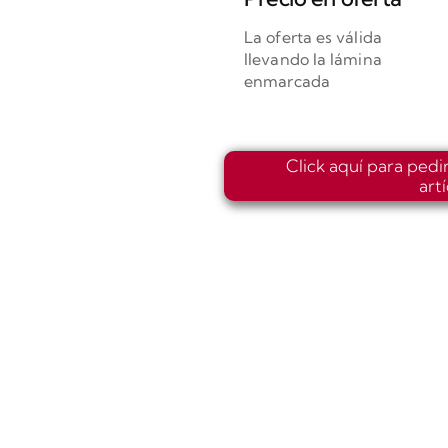
La oferta es válida
llevando la lámina
enmarcada
Click aquí para pedi
art