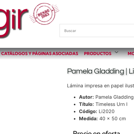
CATÁLOGOS Y PÁGINAS ASOCIADAS
PRODUCTOS
MO
Pamela Gladding | Li
Lámina impresa en papel ilust
Autor:
Pamela Gladding
Título:
Timeless Urn I
Código:
Li2020
Medida:
40 x 50 cm
Precio en oferta