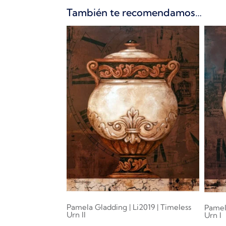
También te recomendamos…
Pamela Gladding | Li2019 | Timeless
Pamela
Urn II
Urn I
0.00
0.00