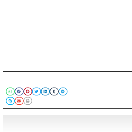
Compartir
Puede hacer click e
bus