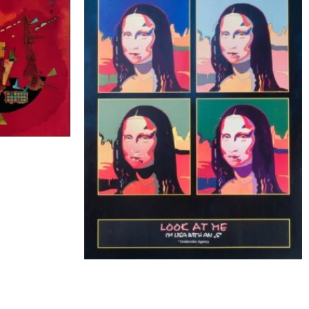
y |
controi
Undercolor Agency |