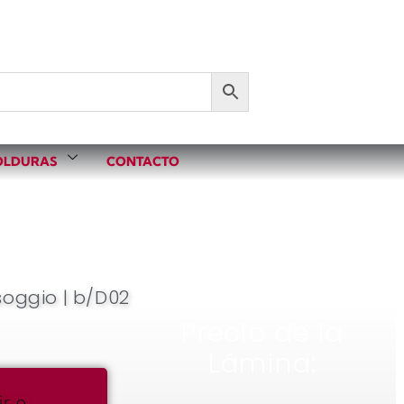
LDURAS
CONTACTO
soggio | b/D02
Precio de la
Lámina:
ir o