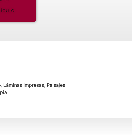
ículo
6
,
Láminas impresas
,
Paisajes
pia