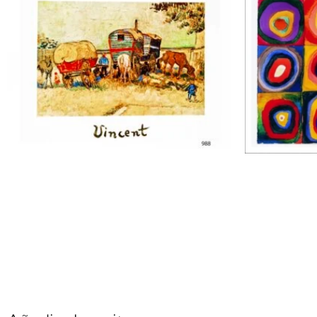
Vincent Van Gogh |
Vassily
Li0988 | Bivacco di
Li33472
zingari
quadra
$
0.00
$
0.00