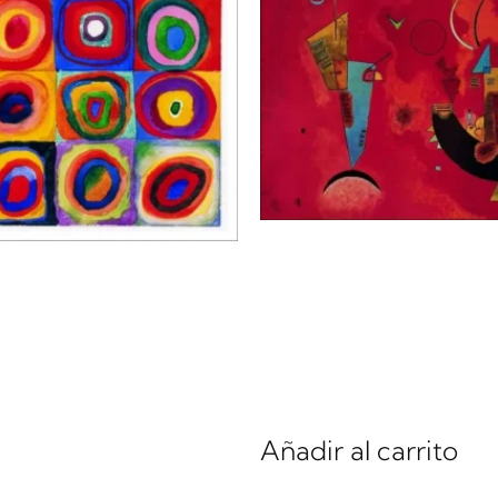
Vassily Kandinsk
 Kandinsky |
Li31067 | Con e 
 | Farbstudie
$
0.00
te
Añadir al carrito