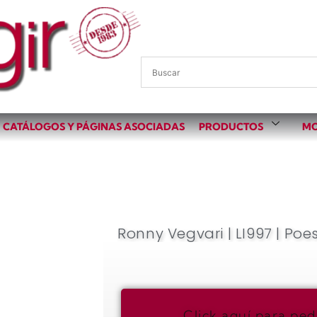
CATÁLOGOS Y PÁGINAS ASOCIADAS
PRODUCTOS
MO
Ronny Vegvari | LI997 | Poe
Click aquí para ped