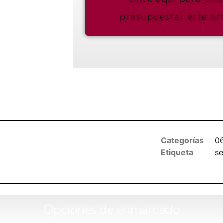
presupuestar este art
Categorías
0
n las categories o en los tags para
Etiqueta
se
car más imágenes
Opciones de enmarcado