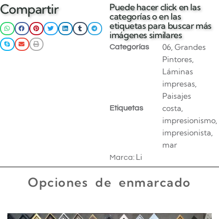
Compartir
Puede hacer click en las
categorías o en las
etiquetas para buscar más
imágenes similares
06
Grandes
Categorías
,
Pintores
,
Láminas
impresas
,
Paisajes
costa
Etiquetas
,
impresionismo
,
impresionista
,
mar
Li
Marca:
Opciones de enmarcado
Enmarcado para impresiones en canvas o papel