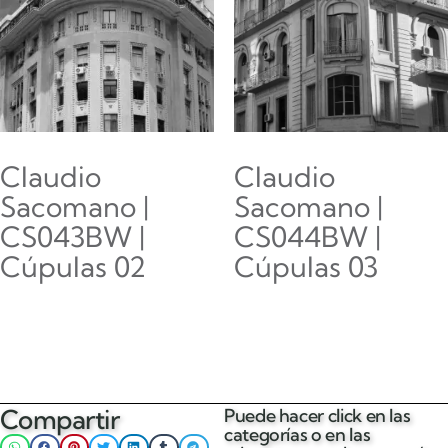
Claudio
Claudio
Sacomano |
Sacomano |
CS043BW |
CS044BW |
Cúpulas 02
Cúpulas 03
$
0.00
$
0.00
Añadir al carrito
Añadir al carrito
Compartir
Puede hacer click en las
categorías o en las