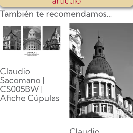
artículo
También te recomendamos…
Claudio
Sacomano |
CS005BW |
Afiche Cúpulas
$
15,400.00
-
$
366,000.00
Claudio