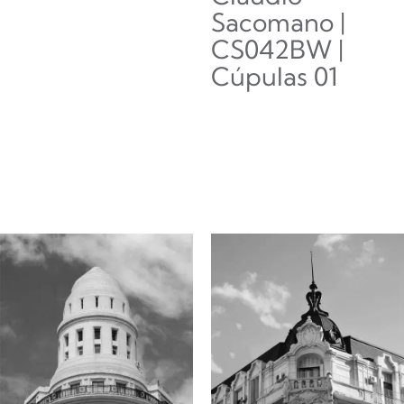
Sacomano |
Seleccionar
CS042BW |
opciones
Cúpulas 01
$
0.00
Añadir al carrito