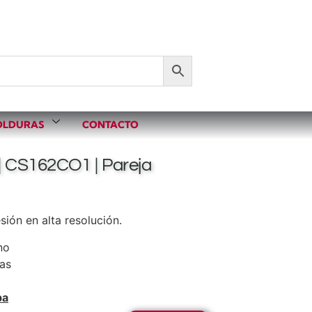
LDURAS
CONTACTO
 CS162CO1 | Pareja
ión en alta resolución.
no
nas
pa