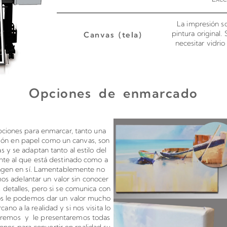
La impresión so
pintura original.
Canvas (tela)
necesitar vidri
Opciones de enmarcado
s en canvas o papel
Montado de 
pciones para enmarcar, tanto una
ión en papel como un canvas, son
tas y se adaptan tanto al estilo del
te al que está destinado como a
agen en sí. Lamentablemente no
s adelantar un valor sin conocer
 detalles, pero si se comunica con
os le podemos dar un valor mucho
cano a la realidad y si nos visita lo
aremos y le presentaremos todas