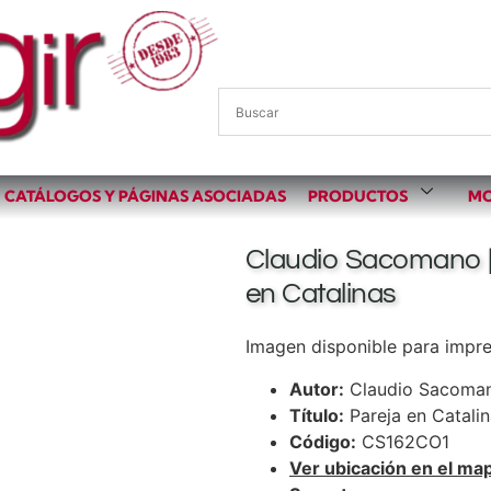
CATÁLOGOS Y PÁGINAS ASOCIADAS
PRODUCTOS
MO
Claudio Sacomano |
en Catalinas
Imagen disponible para impres
Autor:
Claudio Sacoma
Título:
Pareja en Catali
Código:
CS162CO1
Ver ubicación en el ma