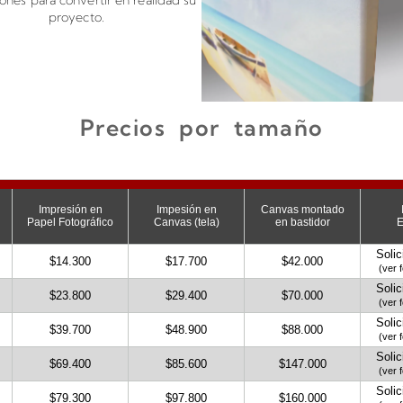
iones para convertir en realidad su
proyecto.
Precios por tamaño