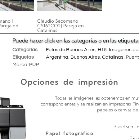
mano |
Claudio Sacomano |
areja en
CS162CO1 | Pareja en
Catalinas
0.00
Puede hacer click en las categorías o en las etique
 carrito
Añadir al carrito
Categorías
Fotos de Buenos Aires
,
H15
,
Imágenes par
Etiquetas
Argentina
,
Buenos Aires
,
Catalinas
,
Puert
Marca:
PUP
Opciones de impresión
Todas las imágenes las obtenemos en muy
correspondientes y se realizan en impresoras Fin
papeles o canvas de 
Papel semi m
Papel fotográfico
Exce