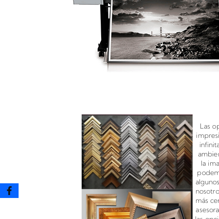
Enmarcado para impresione
Las o
impres
infini
ambien
la im
podemo
algunos
nosotr
más cer
asesor