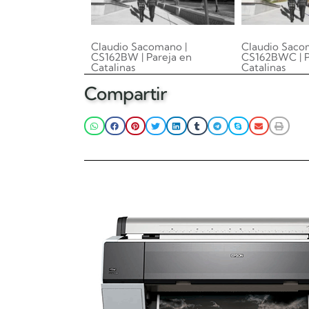
Claudio Sacomano |
Claudio Saco
CS162BW | Pareja en
CS162BWC | P
Catalinas
Catalinas
0.00
Compartir
Leer más
Añadir al