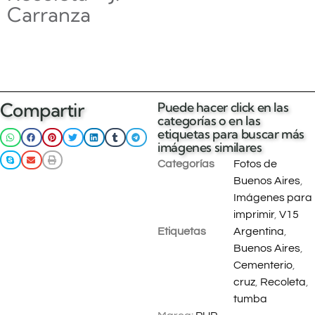
Carranza
$
0.00
Añadir al
Compartir
Puede hacer click en las
carrito
categorías o en las
etiquetas para buscar más
imágenes similares
Categorías
Fotos de
Buenos Aires
,
Imágenes para
imprimir
,
V15
Etiquetas
Argentina
,
Buenos Aires
,
Cementerio
,
cruz
,
Recoleta
,
tumba