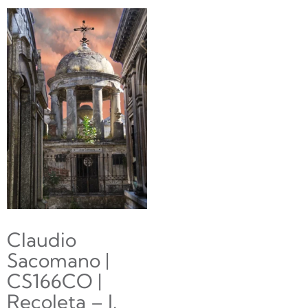
Claudio
Sacomano |
CS166CO |
Recoleta – J.