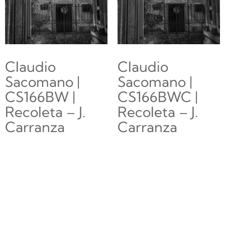
Claudio
Claudio
Sacomano |
Sacomano |
CS166BW |
CS166BWC |
Recoleta – J.
Recoleta – J.
Carranza
Carranza
$
0.00
$
0.00
Añadir al
Añadir al
carrito
carrito