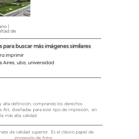
no |
ltad de
tas para buscar más imágenes similares
carrito
a imprimir
 Aires
,
uba
,
universidad
 alta definición, comprando los derechos
e Art, diseñadas para este tipo de impresión, en
la más alta calidad.
ate de calidad superior. Es el clásico papel de
impresión de fotos.