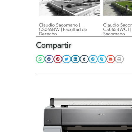
Claudio Sacomano |
Claudio Saco
CS065BW | Facultad de
CS065BWC1 | 
Derecho
Sacomano
0.00
0.00
Compartir
Añadir al carrito
Añadir al