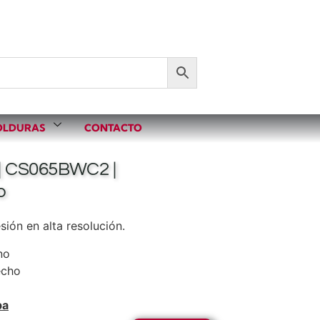
LDURAS
CONTACTO
| CS065BWC2 |
o
ión en alta resolución.
no
echo
pa