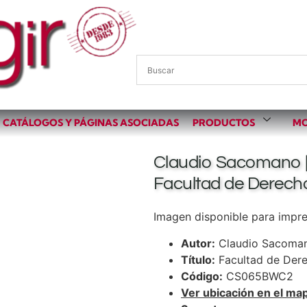
CATÁLOGOS Y PÁGINAS ASOCIADAS
PRODUCTOS
MO
Claudio Sacomano 
Facultad de Derech
Imagen disponible para impres
Autor:
Claudio Sacoma
Título:
Facultad de Der
Código:
CS065BWC2
Ver ubicación en el ma