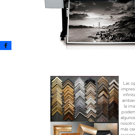
Enmarcado para impresione
Las o
impres
infini
ambien
la im
podemo
algunos
nosotr
más cer
asesor