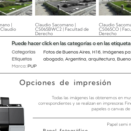
mano |
Claudio Sacomano |
Claudio Sacoma
Claudio
CS065BWC2 | Facultad de
CS065CO | Facu
Derecho
Derecho
0.00
0.00
Puede hacer click en las categorías o en las etique
 carrito
Añadir al carrito
Añadir al 
Categorías
Fotos de Buenos Aires
,
H16
,
Imágenes par
Etiquetas
abogado
,
Argentina
,
arquitectura
,
Buenos
Marca:
PUP
Opciones de impresión
Todas las imágenes las obtenemos en muy
correspondientes y se realizan en impresoras Fin
papeles o canvas de 
Papel semi m
Papel fotográfico