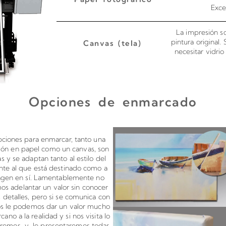
Exce
La impresión so
pintura original.
Canvas (tela)
necesitar vidri
Opciones de enmarcado
s en canvas o papel
Montado de 
pciones para enmarcar, tanto una
ión en papel como un canvas, son
tas y se adaptan tanto al estilo del
te al que está destinado como a
agen en sí. Lamentablemente no
s adelantar un valor sin conocer
 detalles, pero si se comunica con
os le podemos dar un valor mucho
cano a la realidad y si nos visita lo
aremos y le presentaremos todas