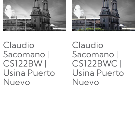
Claudio
Claudio
Sacomano |
Sacomano |
CS122BW |
CS122BWC |
Usina Puerto
Usina Puerto
Nuevo
Nuevo
$
0.00
$
0.00
Añadir al
Añadir al
carrito
carrito