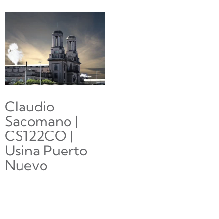
Claudio
Sacomano |
CS122CO |
Usina Puerto
Nuevo
$
0.00